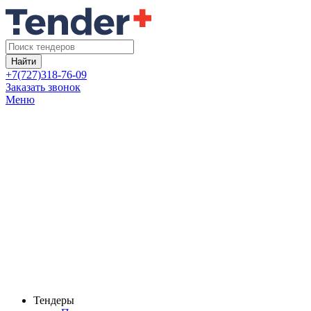
Найти
+7(727)318-76-09
Заказать звонок
Меню
Тендеры