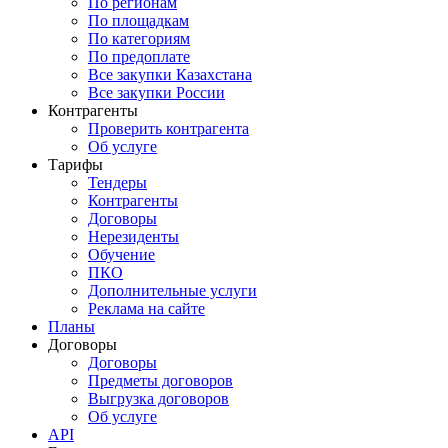
По регионам
По площадкам
По категориям
По предоплате
Все закупки Казахстана
Все закупки России
Контрагенты
Проверить контрагента
Об услуге
Тарифы
Тендеры
Контрагенты
Договоры
Нерезиденты
Обучение
ПКО
Дополнительные услуги
Реклама на сайте
Планы
Договоры
Договоры
Предметы договоров
Выгрузка договоров
Об услуге
API