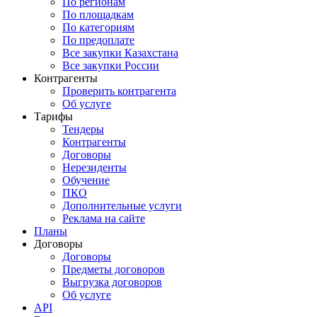
По регионам
По площадкам
По категориям
По предоплате
Все закупки Казахстана
Все закупки России
Контрагенты
Проверить контрагента
Об услуге
Тарифы
Тендеры
Контрагенты
Договоры
Нерезиденты
Обучение
ПКО
Дополнительные услуги
Реклама на сайте
Планы
Договоры
Договоры
Предметы договоров
Выгрузка договоров
Об услуге
API