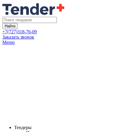
Найти
+7(727)318-76-09
Заказать звонок
Меню
Тендеры