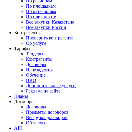
По регионам
По площадкам
По категориям
По предоплате
Все закупки Казахстана
Все закупки России
Контрагенты
Проверить контрагента
Об услуге
Тарифы
Тендеры
Контрагенты
Договоры
Нерезиденты
Обучение
ПКО
Дополнительные услуги
Реклама на сайте
Планы
Договоры
Договоры
Предметы договоров
Выгрузка договоров
Об услуге
API