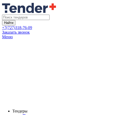
Найти
+7(727)318-76-09
Заказать звонок
Меню
Тендеры