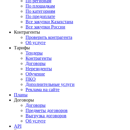
По регионам
По площадкам
По категориям
По предоплате
Все закупки Казахстана
Все закупки России
Контрагенты
Проверить контрагента
Об услуге
Тарифы
Тендеры
Контрагенты
Договоры
Нерезиденты
Обучение
ПКО
Дополнительные услуги
Реклама на сайте
Планы
Договоры
Договоры
Предметы договоров
Выгрузка договоров
Об услуге
API