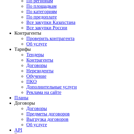
По регионам
По площадкам
По категориям
По предоплате
Все закупки Казахстана
Все закупки России
Контрагенты
Проверить контрагента
Об услуге
Тарифы
Тендеры
Контрагенты
Договоры
Нерезиденты
Обучение
ПКО
Дополнительные услуги
Реклама на сайте
Планы
Договоры
Договоры
Предметы договоров
Выгрузка договоров
Об услуге
API