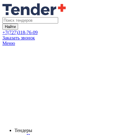
Найти
+7(727)318-76-09
Заказать звонок
Меню
Тендеры