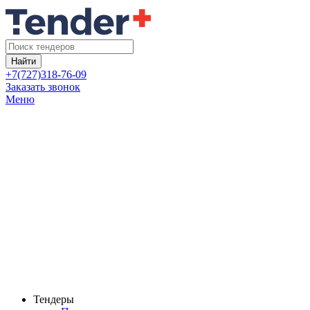
Найти
+7(727)318-76-09
Заказать звонок
Меню
Тендеры