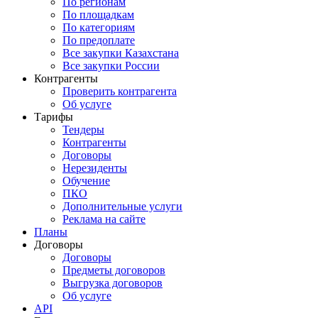
По регионам
По площадкам
По категориям
По предоплате
Все закупки Казахстана
Все закупки России
Контрагенты
Проверить контрагента
Об услуге
Тарифы
Тендеры
Контрагенты
Договоры
Нерезиденты
Обучение
ПКО
Дополнительные услуги
Реклама на сайте
Планы
Договоры
Договоры
Предметы договоров
Выгрузка договоров
Об услуге
API