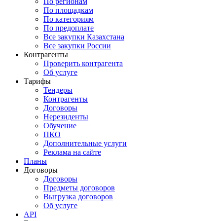
По регионам
По площадкам
По категориям
По предоплате
Все закупки Казахстана
Все закупки России
Контрагенты
Проверить контрагента
Об услуге
Тарифы
Тендеры
Контрагенты
Договоры
Нерезиденты
Обучение
ПКО
Дополнительные услуги
Реклама на сайте
Планы
Договоры
Договоры
Предметы договоров
Выгрузка договоров
Об услуге
API