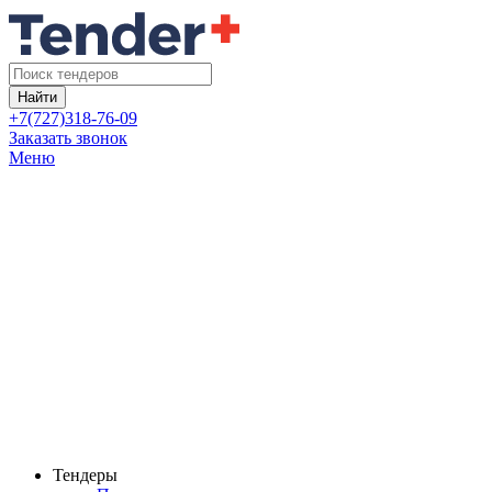
Найти
+7(727)318-76-09
Заказать звонок
Меню
Тендеры