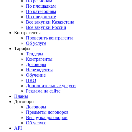
По регионам
По площадкам
По категориям
По предоплате
Все закупки Казахстана
Все закупки России
Контрагенты
Проверить контрагента
Об услуге
Тарифы
Тендеры
Контрагенты
Договоры
Нерезиденты
Обучение
ПКО
Дополнительные услуги
Реклама на сайте
Планы
Договоры
Договоры
Предметы договоров
Выгрузка договоров
Об услуге
API