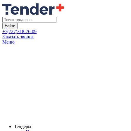
Найти
+7(727)318-76-09
Заказать звонок
Меню
Тендеры