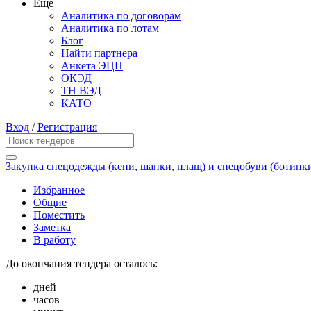
Еще
Аналитика по договорам
Аналитика по лотам
Блог
Найти партнера
Анкета ЭЦП
ОКЭД
ТН ВЭД
КАТО
Вход
/
Регистрация
Закупка спецодежды (кепи, шапки, плащ) и спецобуви (ботинки
Избранное
Общие
Поместить
Заметка
В работу
До окончания тендера осталось:
дней
часов