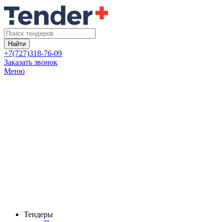
Найти
+7(727)318-76-09
Заказать звонок
Меню
Тендеры