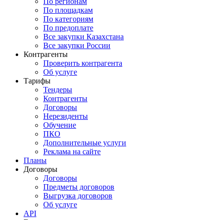
По регионам
По площадкам
По категориям
По предоплате
Все закупки Казахстана
Все закупки России
Контрагенты
Проверить контрагента
Об услуге
Тарифы
Тендеры
Контрагенты
Договоры
Нерезиденты
Обучение
ПКО
Дополнительные услуги
Реклама на сайте
Планы
Договоры
Договоры
Предметы договоров
Выгрузка договоров
Об услуге
API