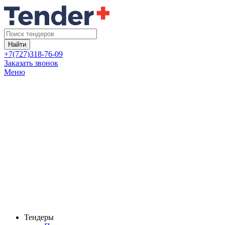
Найти
+7(727)318-76-09
Заказать звонок
Меню
Тендеры