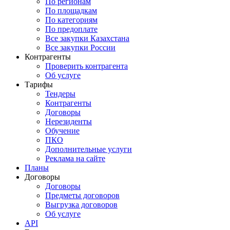
По регионам
По площадкам
По категориям
По предоплате
Все закупки Казахстана
Все закупки России
Контрагенты
Проверить контрагента
Об услуге
Тарифы
Тендеры
Контрагенты
Договоры
Нерезиденты
Обучение
ПКО
Дополнительные услуги
Реклама на сайте
Планы
Договоры
Договоры
Предметы договоров
Выгрузка договоров
Об услуге
API