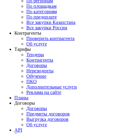
По регионам
По площадкам
По категориям
По предоплате
Все закупки Казахстана
Все закупки России
Контрагенты
Проверить контрагента
Об услуге
Тарифы
Тендеры
Контрагенты
Договоры
Нерезиденты
Обучение
ПКО
Дополнительные услуги
Реклама на сайте
Планы
Договоры
Договоры
Предметы договоров
Выгрузка договоров
Об услуге
API