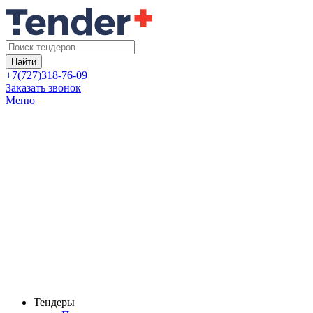
Найти
+7(727)318-76-09
Заказать звонок
Меню
Тендеры