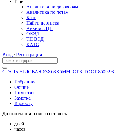
Еще
Аналитика по договорам
Аналитика по лотам
Блог
Найти партнера
Анкета ЭЦП
ОКЭД
ТН ВЭД
КАТО
Вход
/
Регистрация
СТАЛЬ УГЛОВАЯ 63Х63Х5ММ. СТ.3. ГОСТ 8509-93
Избранное
Общие
Поместить
Заметка
В работу
До окончания тендера осталось:
дней
часов