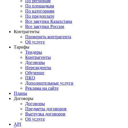
По регионам
По площадкам
По категориям
По предоплате
Все закупки Казахстана
Все закупки России
Контрагенты
Проверить контрагента
Об услуге
Тарифы
Тендеры
Контрагенты
Договоры
Нерезиденты
Обучение
ПКО
Дополнительные услуги
Реклама на сайте
Планы
Договоры
Договоры
Предметы договоров
Выгрузка договоров
Об услуге
API