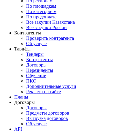
По регионам
По площадкам
По категориям
По предоплате
Все закупки Казахстана
Все закупки России
Контрагенты
Проверить контрагента
Об услуге
Тарифы
Тендеры
Контрагенты
Договоры
Нерезиденты
Обучение
ПКО
Дополнительные услуги
Реклама на сайте
Планы
Договоры
Договоры
Предметы договоров
Выгрузка договоров
Об услуге
API