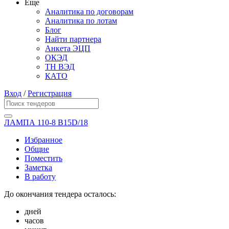
Еще
Аналитика по договорам
Аналитика по лотам
Блог
Найти партнера
Анкета ЭЦП
ОКЭД
ТН ВЭД
КАТО
Вход
/
Регистрация
ЛАМПА 110-8 B15D/18
Избранное
Общие
Поместить
Заметка
В работу
До окончания тендера осталось:
дней
часов