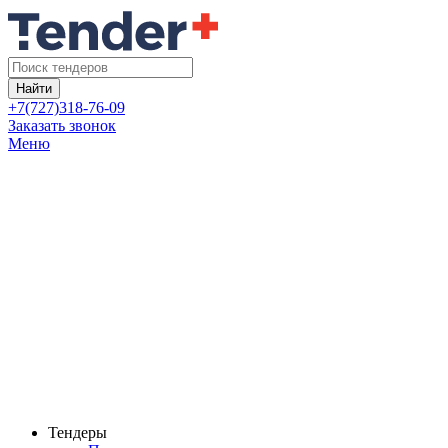
Найти
+7(727)318-76-09
Заказать звонок
Меню
Тендеры