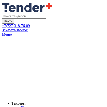
Найти
+7(727)318-76-09
Заказать звонок
Меню
Тендеры