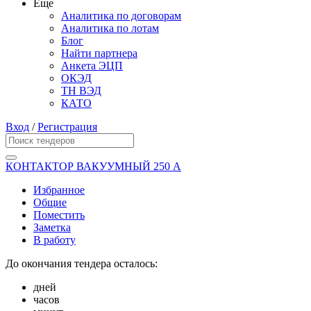
Еще
Аналитика по договорам
Аналитика по лотам
Блог
Найти партнера
Анкета ЭЦП
ОКЭД
ТН ВЭД
КАТО
Вход
/
Регистрация
КОНТАКТОР ВАКУУМНЫЙ 250 А
Избранное
Общие
Поместить
Заметка
В работу
До окончания тендера осталось:
дней
часов