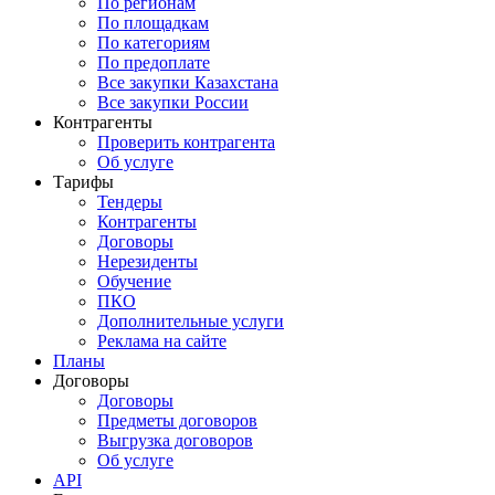
По регионам
По площадкам
По категориям
По предоплате
Все закупки Казахстана
Все закупки России
Контрагенты
Проверить контрагента
Об услуге
Тарифы
Тендеры
Контрагенты
Договоры
Нерезиденты
Обучение
ПКО
Дополнительные услуги
Реклама на сайте
Планы
Договоры
Договоры
Предметы договоров
Выгрузка договоров
Об услуге
API