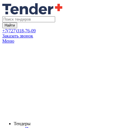
Найти
+7(727)318-76-09
Заказать звонок
Меню
Тендеры