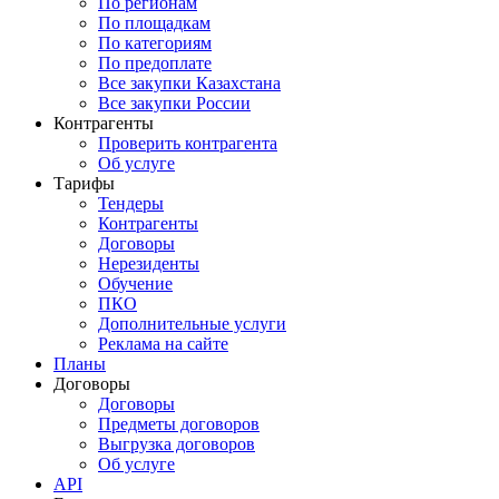
По регионам
По площадкам
По категориям
По предоплате
Все закупки Казахстана
Все закупки России
Контрагенты
Проверить контрагента
Об услуге
Тарифы
Тендеры
Контрагенты
Договоры
Нерезиденты
Обучение
ПКО
Дополнительные услуги
Реклама на сайте
Планы
Договоры
Договоры
Предметы договоров
Выгрузка договоров
Об услуге
API