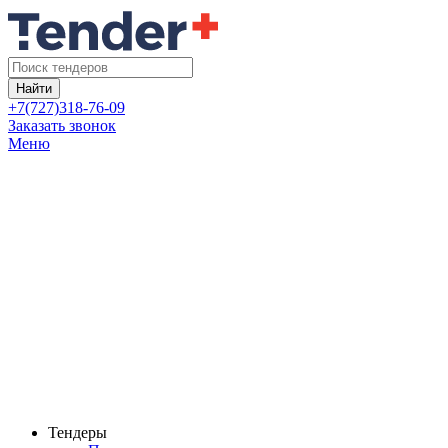
Найти
+7(727)318-76-09
Заказать звонок
Меню
Тендеры