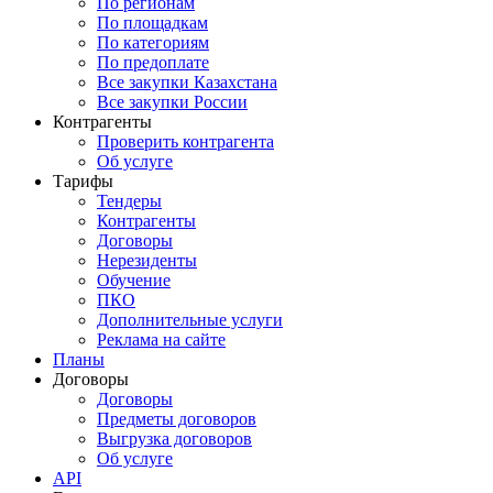
По регионам
По площадкам
По категориям
По предоплате
Все закупки Казахстана
Все закупки России
Контрагенты
Проверить контрагента
Об услуге
Тарифы
Тендеры
Контрагенты
Договоры
Нерезиденты
Обучение
ПКО
Дополнительные услуги
Реклама на сайте
Планы
Договоры
Договоры
Предметы договоров
Выгрузка договоров
Об услуге
API