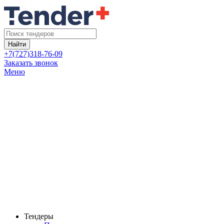
Найти
+7(727)318-76-09
Заказать звонок
Меню
Тендеры