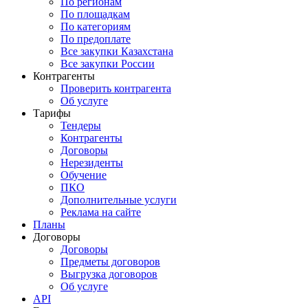
По регионам
По площадкам
По категориям
По предоплате
Все закупки Казахстана
Все закупки России
Контрагенты
Проверить контрагента
Об услуге
Тарифы
Тендеры
Контрагенты
Договоры
Нерезиденты
Обучение
ПКО
Дополнительные услуги
Реклама на сайте
Планы
Договоры
Договоры
Предметы договоров
Выгрузка договоров
Об услуге
API