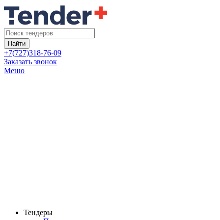
Найти
+7(727)318-76-09
Заказать звонок
Меню
Тендеры