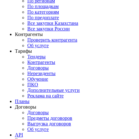
По регионам
По площадкам
По категориям
По предоплате
Все закупки Казахстана
Все закупки России
Контрагенты
Проверить контрагента
Об услуге
Тарифы
Тендеры
Контрагенты
Договоры
Нерезиденты
Обучение
ПКО
Дополнительные услуги
Реклама на сайте
Планы
Договоры
Договоры
Предметы договоров
Выгрузка договоров
Об услуге
API