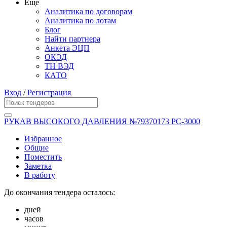
Еще
Аналитика по договорам
Аналитика по лотам
Блог
Найти партнера
Анкета ЭЦП
ОКЭД
ТН ВЭД
КАТО
Вход
/
Регистрация
РУКАВ ВЫСОКОГО ДАВЛЕНИЯ №79370173 РС-3000
Избранное
Общие
Поместить
Заметка
В работу
До окончания тендера осталось:
дней
часов