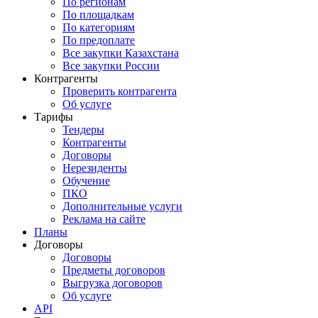
По регионам
По площадкам
По категориям
По предоплате
Все закупки Казахстана
Все закупки России
Контрагенты
Проверить контрагента
Об услуге
Тарифы
Тендеры
Контрагенты
Договоры
Нерезиденты
Обучение
ПКО
Дополнительные услуги
Реклама на сайте
Планы
Договоры
Договоры
Предметы договоров
Выгрузка договоров
Об услуге
API