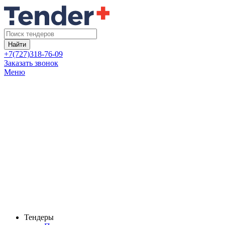
Найти
+7(727)318-76-09
Заказать звонок
Меню
Тендеры