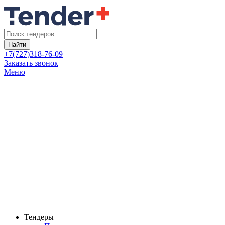
Найти
+7(727)318-76-09
Заказать звонок
Меню
Тендеры