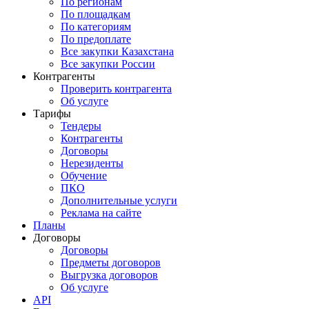
По регионам
По площадкам
По категориям
По предоплате
Все закупки Казахстана
Все закупки России
Контрагенты
Проверить контрагента
Об услуге
Тарифы
Тендеры
Контрагенты
Договоры
Нерезиденты
Обучение
ПКО
Дополнительные услуги
Реклама на сайте
Планы
Договоры
Договоры
Предметы договоров
Выгрузка договоров
Об услуге
API