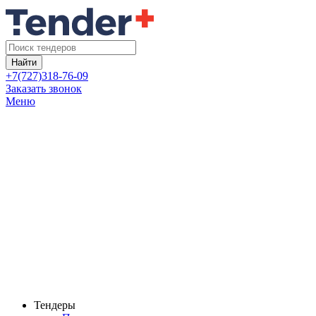
Найти
+7(727)318-76-09
Заказать звонок
Меню
Тендеры