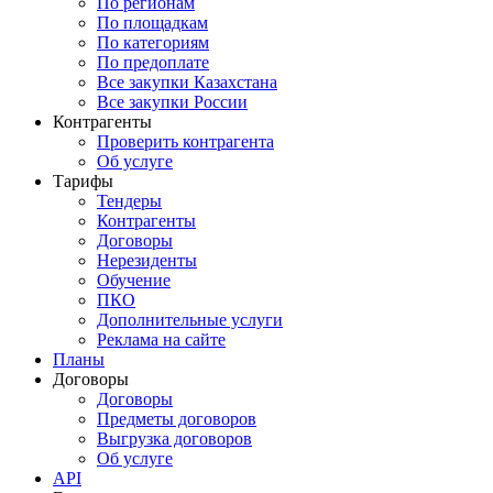
По регионам
По площадкам
По категориям
По предоплате
Все закупки Казахстана
Все закупки России
Контрагенты
Проверить контрагента
Об услуге
Тарифы
Тендеры
Контрагенты
Договоры
Нерезиденты
Обучение
ПКО
Дополнительные услуги
Реклама на сайте
Планы
Договоры
Договоры
Предметы договоров
Выгрузка договоров
Об услуге
API