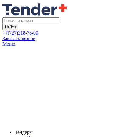
Найти
+7(727)318-76-09
Заказать звонок
Меню
Тендеры