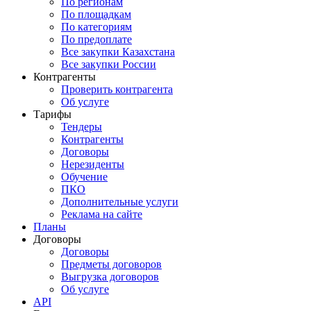
По регионам
По площадкам
По категориям
По предоплате
Все закупки Казахстана
Все закупки России
Контрагенты
Проверить контрагента
Об услуге
Тарифы
Тендеры
Контрагенты
Договоры
Нерезиденты
Обучение
ПКО
Дополнительные услуги
Реклама на сайте
Планы
Договоры
Договоры
Предметы договоров
Выгрузка договоров
Об услуге
API