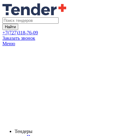
Найти
+7(727)318-76-09
Заказать звонок
Меню
Тендеры