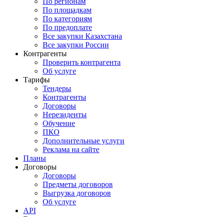
По регионам
По площадкам
По категориям
По предоплате
Все закупки Казахстана
Все закупки России
Контрагенты
Проверить контрагента
Об услуге
Тарифы
Тендеры
Контрагенты
Договоры
Нерезиденты
Обучение
ПКО
Дополнительные услуги
Реклама на сайте
Планы
Договоры
Договоры
Предметы договоров
Выгрузка договоров
Об услуге
API