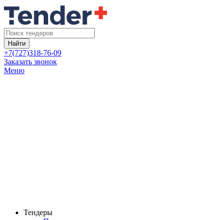
Найти
+7(727)318-76-09
Заказать звонок
Меню
Тендеры