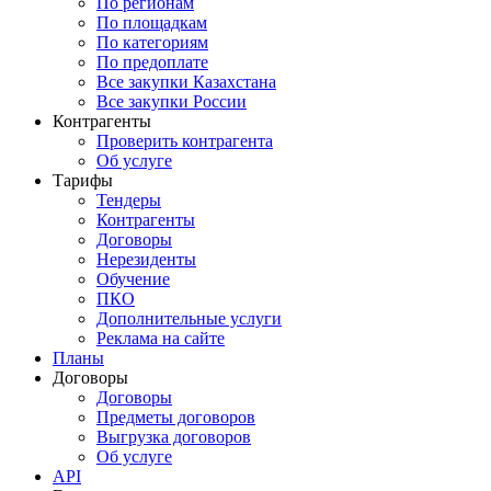
По регионам
По площадкам
По категориям
По предоплате
Все закупки Казахстана
Все закупки России
Контрагенты
Проверить контрагента
Об услуге
Тарифы
Тендеры
Контрагенты
Договоры
Нерезиденты
Обучение
ПКО
Дополнительные услуги
Реклама на сайте
Планы
Договоры
Договоры
Предметы договоров
Выгрузка договоров
Об услуге
API