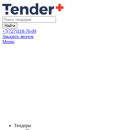
Найти
+7(727)318-76-09
Заказать звонок
Меню
Тендеры