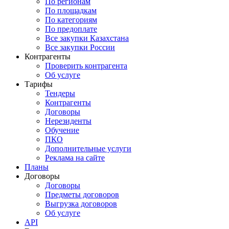
По регионам
По площадкам
По категориям
По предоплате
Все закупки Казахстана
Все закупки России
Контрагенты
Проверить контрагента
Об услуге
Тарифы
Тендеры
Контрагенты
Договоры
Нерезиденты
Обучение
ПКО
Дополнительные услуги
Реклама на сайте
Планы
Договоры
Договоры
Предметы договоров
Выгрузка договоров
Об услуге
API