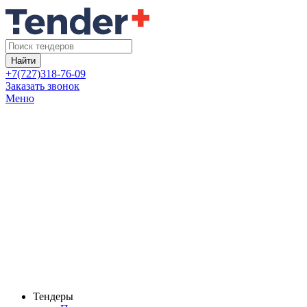
Найти
+7(727)318-76-09
Заказать звонок
Меню
Тендеры