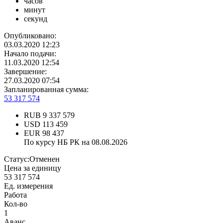
часов
минут
секунд
Опубликовано:
03.03.2020 12:23
Начало подачи:
11.03.2020 12:54
Завершение:
27.03.2020 07:54
Запланированная сумма:
53 317 574
RUB
9 337 579
USD
113 459
EUR
98 437
По курсу НБ РК на 08.08.2026
Статус:
Отменен
Цена за единицу
53 317 574
Ед. измерения
Работа
Кол-во
1
Аванс