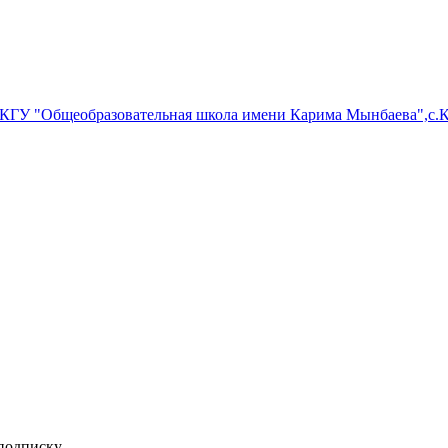
в КГУ "Общеобразовательная школа имени Карима Мынбаева",с
 подписку