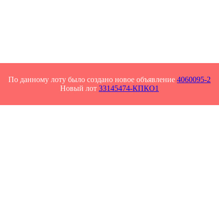
По данному лоту было создано новое объявление
4060095-2
Новый лот
33145474-КПКО1