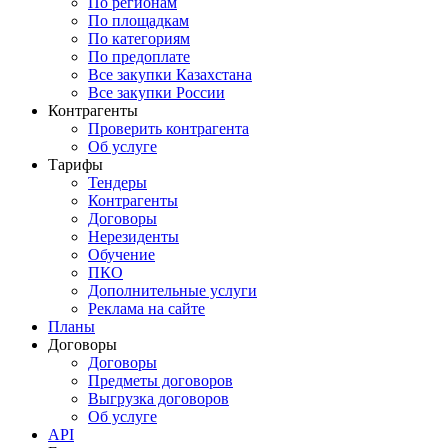
По регионам
По площадкам
По категориям
По предоплате
Все закупки Казахстана
Все закупки России
Контрагенты
Проверить контрагента
Об услуге
Тарифы
Тендеры
Контрагенты
Договоры
Нерезиденты
Обучение
ПКО
Дополнительные услуги
Реклама на сайте
Планы
Договоры
Договоры
Предметы договоров
Выгрузка договоров
Об услуге
API