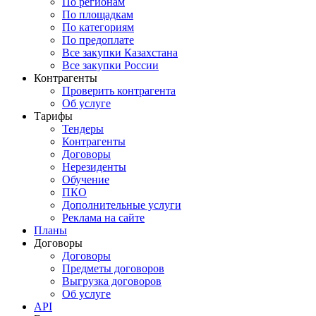
По регионам
По площадкам
По категориям
По предоплате
Все закупки Казахстана
Все закупки России
Контрагенты
Проверить контрагента
Об услуге
Тарифы
Тендеры
Контрагенты
Договоры
Нерезиденты
Обучение
ПКО
Дополнительные услуги
Реклама на сайте
Планы
Договоры
Договоры
Предметы договоров
Выгрузка договоров
Об услуге
API