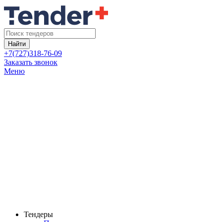
Найти
+7(727)318-76-09
Заказать звонок
Меню
Тендеры