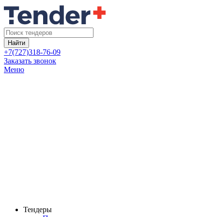
Найти
+7(727)318-76-09
Заказать звонок
Меню
Тендеры