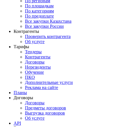
По регионам
По площадкам
По категориям
По предоплате
Все закупки Казахстана
Все закупки России
Контрагенты
Проверить контрагента
Об услуге
Тарифы
Тендеры
Контрагенты
Договоры
Нерезиденты
Обучение
ПКО
Дополнительные услуги
Реклама на сайте
Планы
Договоры
Договоры
Предметы договоров
Выгрузка договоров
Об услуге
API