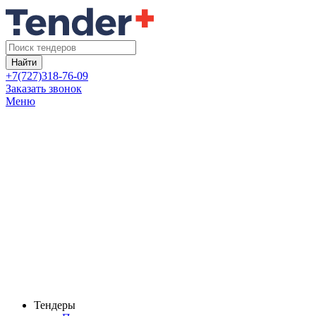
Найти
+7(727)318-76-09
Заказать звонок
Меню
Тендеры