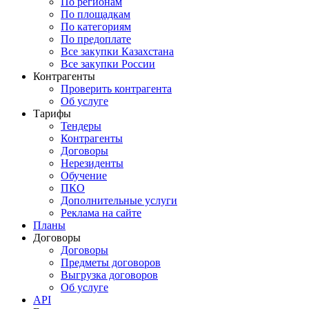
По регионам
По площадкам
По категориям
По предоплате
Все закупки Казахстана
Все закупки России
Контрагенты
Проверить контрагента
Об услуге
Тарифы
Тендеры
Контрагенты
Договоры
Нерезиденты
Обучение
ПКО
Дополнительные услуги
Реклама на сайте
Планы
Договоры
Договоры
Предметы договоров
Выгрузка договоров
Об услуге
API