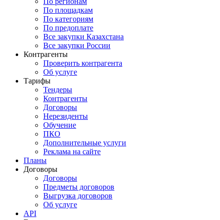
По регионам
По площадкам
По категориям
По предоплате
Все закупки Казахстана
Все закупки России
Контрагенты
Проверить контрагента
Об услуге
Тарифы
Тендеры
Контрагенты
Договоры
Нерезиденты
Обучение
ПКО
Дополнительные услуги
Реклама на сайте
Планы
Договоры
Договоры
Предметы договоров
Выгрузка договоров
Об услуге
API