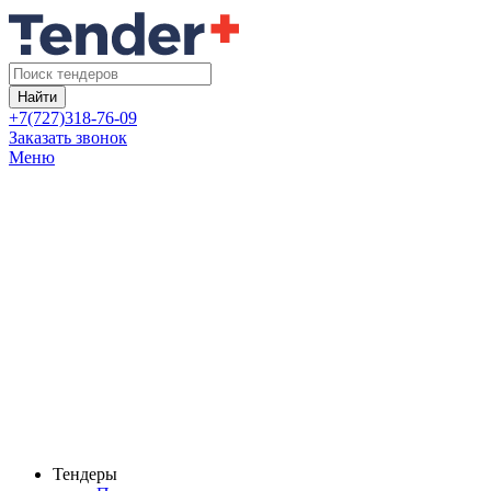
Найти
+7(727)318-76-09
Заказать звонок
Меню
Тендеры