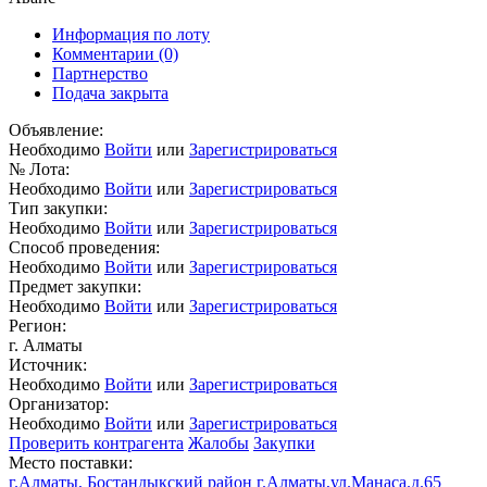
Информация по лоту
Комментарии
(0)
Партнерство
Подача закрыта
Объявление:
Необходимо
Войти
или
Зарегистрироваться
№ Лота:
Необходимо
Войти
или
Зарегистрироваться
Тип закупки:
Необходимо
Войти
или
Зарегистрироваться
Способ проведения:
Необходимо
Войти
или
Зарегистрироваться
Предмет закупки:
Необходимо
Войти
или
Зарегистрироваться
Регион:
г. Алматы
Источник:
Необходимо
Войти
или
Зарегистрироваться
Организатор:
Необходимо
Войти
или
Зарегистрироваться
Проверить контрагента
Жалобы
Закупки
Место поставки:
г.Алматы, Бостандыкский район г.Алматы,ул.Манаса.д.65