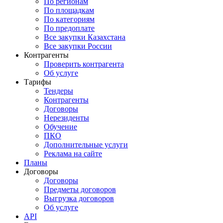
По регионам
По площадкам
По категориям
По предоплате
Все закупки Казахстана
Все закупки России
Контрагенты
Проверить контрагента
Об услуге
Тарифы
Тендеры
Контрагенты
Договоры
Нерезиденты
Обучение
ПКО
Дополнительные услуги
Реклама на сайте
Планы
Договоры
Договоры
Предметы договоров
Выгрузка договоров
Об услуге
API