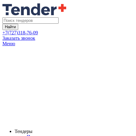
Найти
+7(727)318-76-09
Заказать звонок
Меню
Тендеры