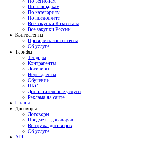
По регионам
По площадкам
По категориям
По предоплате
Все закупки Казахстана
Все закупки России
Контрагенты
Проверить контрагента
Об услуге
Тарифы
Тендеры
Контрагенты
Договоры
Нерезиденты
Обучение
ПКО
Дополнительные услуги
Реклама на сайте
Планы
Договоры
Договоры
Предметы договоров
Выгрузка договоров
Об услуге
API