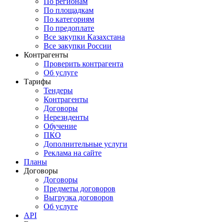
По регионам
По площадкам
По категориям
По предоплате
Все закупки Казахстана
Все закупки России
Контрагенты
Проверить контрагента
Об услуге
Тарифы
Тендеры
Контрагенты
Договоры
Нерезиденты
Обучение
ПКО
Дополнительные услуги
Реклама на сайте
Планы
Договоры
Договоры
Предметы договоров
Выгрузка договоров
Об услуге
API