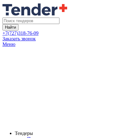
Найти
+7(727)318-76-09
Заказать звонок
Меню
Тендеры