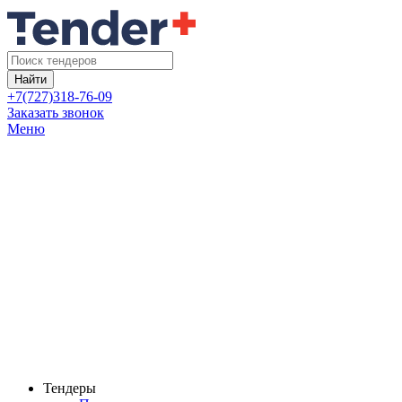
Найти
+7(727)318-76-09
Заказать звонок
Меню
Тендеры