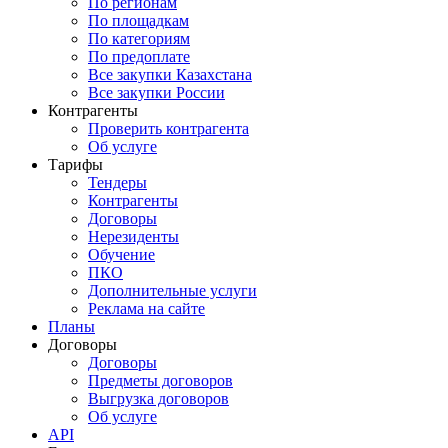
По регионам
По площадкам
По категориям
По предоплате
Все закупки Казахстана
Все закупки России
Контрагенты
Проверить контрагента
Об услуге
Тарифы
Тендеры
Контрагенты
Договоры
Нерезиденты
Обучение
ПКО
Дополнительные услуги
Реклама на сайте
Планы
Договоры
Договоры
Предметы договоров
Выгрузка договоров
Об услуге
API