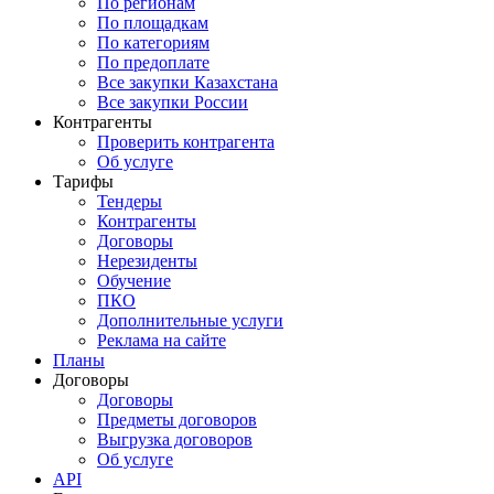
По регионам
По площадкам
По категориям
По предоплате
Все закупки Казахстана
Все закупки России
Контрагенты
Проверить контрагента
Об услуге
Тарифы
Тендеры
Контрагенты
Договоры
Нерезиденты
Обучение
ПКО
Дополнительные услуги
Реклама на сайте
Планы
Договоры
Договоры
Предметы договоров
Выгрузка договоров
Об услуге
API