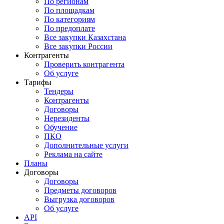
По регионам
По площадкам
По категориям
По предоплате
Все закупки Казахстана
Все закупки России
Контрагенты
Проверить контрагента
Об услуге
Тарифы
Тендеры
Контрагенты
Договоры
Нерезиденты
Обучение
ПКО
Дополнительные услуги
Реклама на сайте
Планы
Договоры
Договоры
Предметы договоров
Выгрузка договоров
Об услуге
API