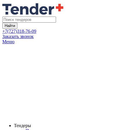
Найти
+7(727)318-76-09
Заказать звонок
Меню
Тендеры