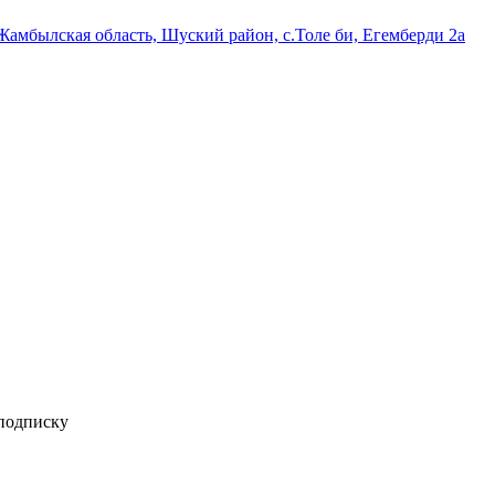
мбылская область, Шуский район, с.Толе би, Егемберди 2а
 подписку