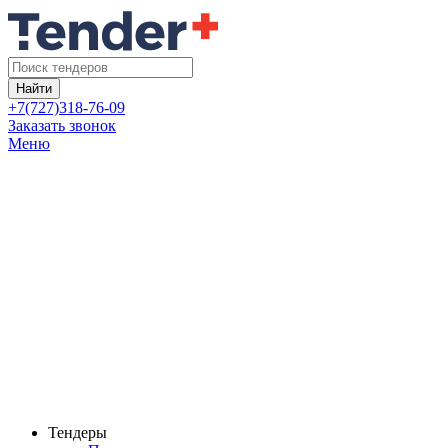
Найти
+7(727)318-76-09
Заказать звонок
Меню
Тендеры