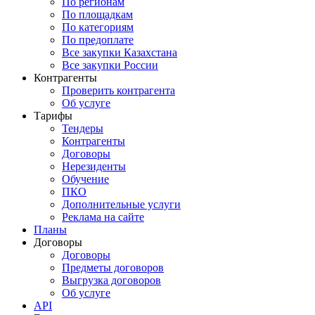
По регионам
По площадкам
По категориям
По предоплате
Все закупки Казахстана
Все закупки России
Контрагенты
Проверить контрагента
Об услуге
Тарифы
Тендеры
Контрагенты
Договоры
Нерезиденты
Обучение
ПКО
Дополнительные услуги
Реклама на сайте
Планы
Договоры
Договоры
Предметы договоров
Выгрузка договоров
Об услуге
API