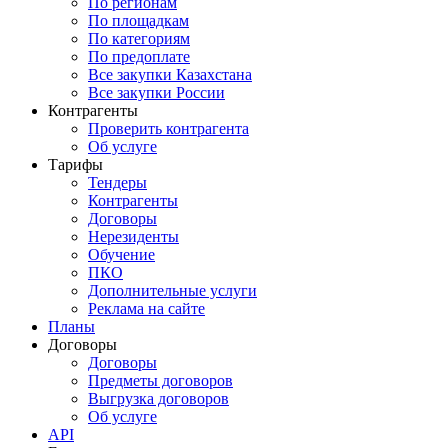
По регионам
По площадкам
По категориям
По предоплате
Все закупки Казахстана
Все закупки России
Контрагенты
Проверить контрагента
Об услуге
Тарифы
Тендеры
Контрагенты
Договоры
Нерезиденты
Обучение
ПКО
Дополнительные услуги
Реклама на сайте
Планы
Договоры
Договоры
Предметы договоров
Выгрузка договоров
Об услуге
API