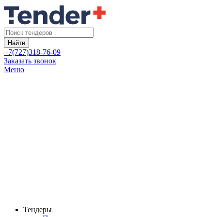
Найти
+7(727)318-76-09
Заказать звонок
Меню
Тендеры