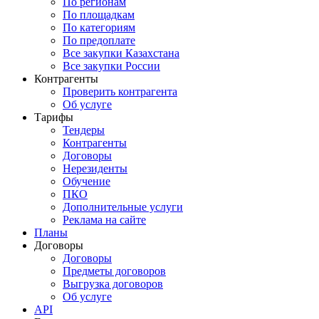
По регионам
По площадкам
По категориям
По предоплате
Все закупки Казахстана
Все закупки России
Контрагенты
Проверить контрагента
Об услуге
Тарифы
Тендеры
Контрагенты
Договоры
Нерезиденты
Обучение
ПКО
Дополнительные услуги
Реклама на сайте
Планы
Договоры
Договоры
Предметы договоров
Выгрузка договоров
Об услуге
API