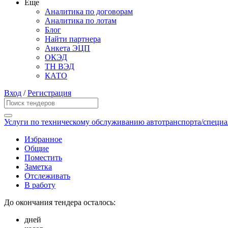
Еще
Аналитика по договорам
Аналитика по лотам
Блог
Найти партнера
Анкета ЭЦП
ОКЭД
ТН ВЭД
КАТО
Вход
/
Регистрация
Услуги по техническому обслуживанию автотранспорта/специа
Избранное
Общие
Поместить
Заметка
Отслеживать
В работу
До окончания тендера осталось:
дней