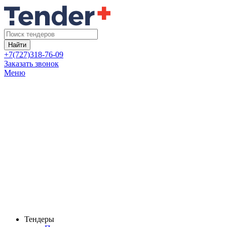
Найти
+7(727)318-76-09
Заказать звонок
Меню
Тендеры