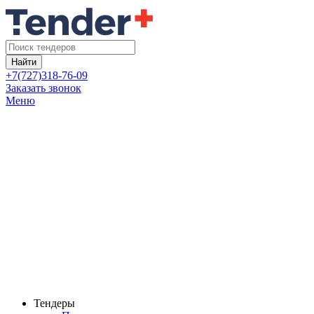
Найти
+7(727)318-76-09
Заказать звонок
Меню
Тендеры