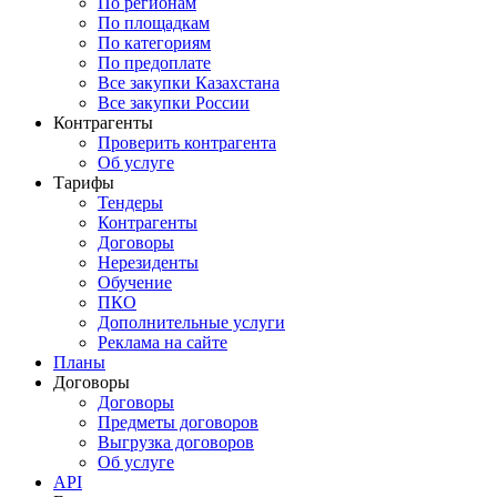
По регионам
По площадкам
По категориям
По предоплате
Все закупки Казахстана
Все закупки России
Контрагенты
Проверить контрагента
Об услуге
Тарифы
Тендеры
Контрагенты
Договоры
Нерезиденты
Обучение
ПКО
Дополнительные услуги
Реклама на сайте
Планы
Договоры
Договоры
Предметы договоров
Выгрузка договоров
Об услуге
API