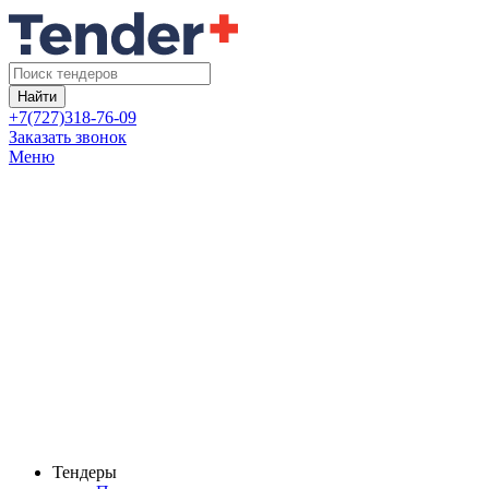
Найти
+7(727)318-76-09
Заказать звонок
Меню
Тендеры