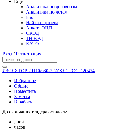
Еще
Аналитика по договорам
Аналитика по лотам
Блог
Найти партнера
Анкета ЭЦП
ОКЭД
ТН ВЭД
КАТО
Вход
/
Регистрация
ИЗОЛЯТОР ИП10/630-7.5УХЛ1 ГОСТ 20454
Избранное
Общие
Поместить
Заметка
В работу
До окончания тендера осталось:
дней
часов