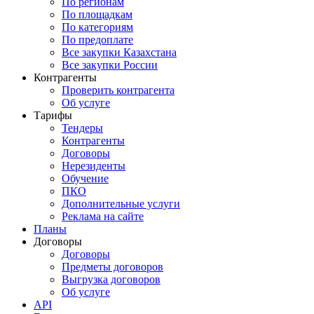
По регионам
По площадкам
По категориям
По предоплате
Все закупки Казахстана
Все закупки России
Контрагенты
Проверить контрагента
Об услуге
Тарифы
Тендеры
Контрагенты
Договоры
Нерезиденты
Обучение
ПКО
Дополнительные услуги
Реклама на сайте
Планы
Договоры
Договоры
Предметы договоров
Выгрузка договоров
Об услуге
API