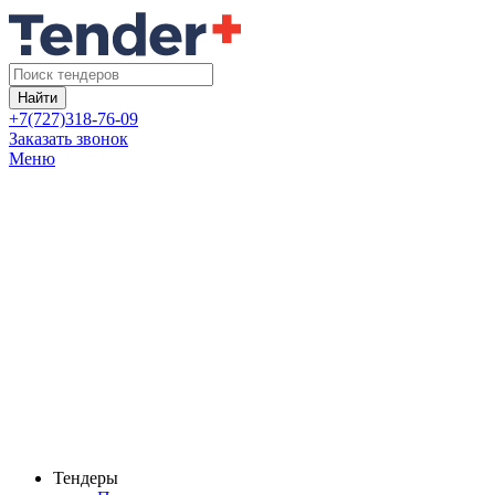
Найти
+7(727)318-76-09
Заказать звонок
Меню
Тендеры