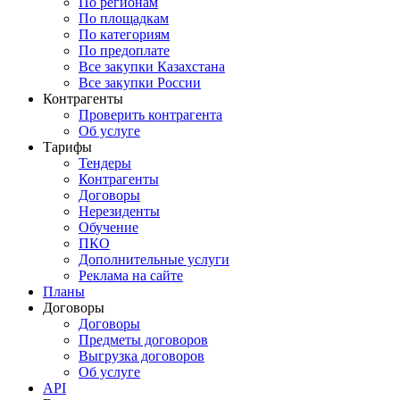
По регионам
По площадкам
По категориям
По предоплате
Все закупки Казахстана
Все закупки России
Контрагенты
Проверить контрагента
Об услуге
Тарифы
Тендеры
Контрагенты
Договоры
Нерезиденты
Обучение
ПКО
Дополнительные услуги
Реклама на сайте
Планы
Договоры
Договоры
Предметы договоров
Выгрузка договоров
Об услуге
API