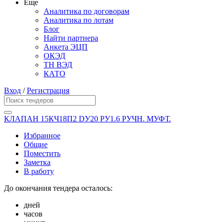
Еще
Аналитика по договорам
Аналитика по лотам
Блог
Найти партнера
Анкета ЭЦП
ОКЭД
ТН ВЭД
КАТО
Вход
/
Регистрация
КЛАПАН 15КЧ18П2 DУ20 PУ1.6 РУЧН. МУФТ.
Избранное
Общие
Поместить
Заметка
В работу
До окончания тендера осталось:
дней
часов