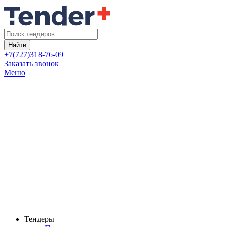
Найти
+7(727)318-76-09
Заказать звонок
Меню
Тендеры