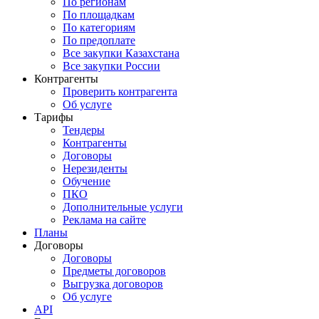
По регионам
По площадкам
По категориям
По предоплате
Все закупки Казахстана
Все закупки России
Контрагенты
Проверить контрагента
Об услуге
Тарифы
Тендеры
Контрагенты
Договоры
Нерезиденты
Обучение
ПКО
Дополнительные услуги
Реклама на сайте
Планы
Договоры
Договоры
Предметы договоров
Выгрузка договоров
Об услуге
API