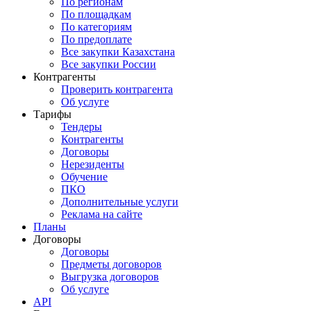
По регионам
По площадкам
По категориям
По предоплате
Все закупки Казахстана
Все закупки России
Контрагенты
Проверить контрагента
Об услуге
Тарифы
Тендеры
Контрагенты
Договоры
Нерезиденты
Обучение
ПКО
Дополнительные услуги
Реклама на сайте
Планы
Договоры
Договоры
Предметы договоров
Выгрузка договоров
Об услуге
API