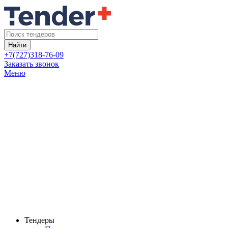
Найти
+7(727)318-76-09
Заказать звонок
Меню
Тендеры