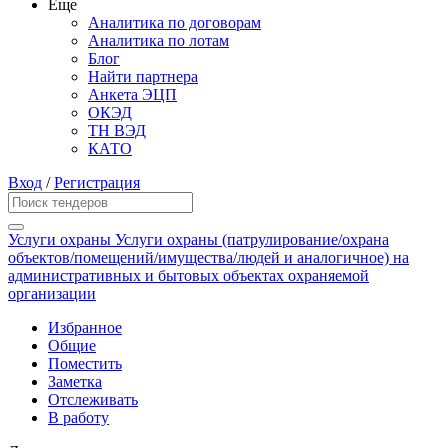
Еще
Аналитика по договорам
Аналитика по лотам
Блог
Найти партнера
Анкета ЭЦП
ОКЭД
ТН ВЭД
КАТО
Вход
/
Регистрация
Услуги охраны Услуги охраны (патрулирование/охрана
объектов/помещений/имущества/людей и аналогичное) на
административных и бытовых объектах охраняемой
организации
Избранное
Общие
Поместить
Заметка
Отслеживать
В работу