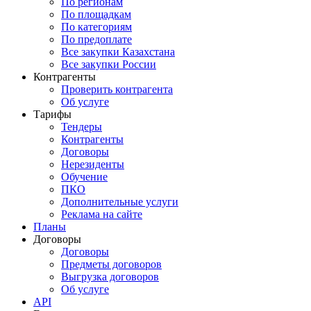
По регионам
По площадкам
По категориям
По предоплате
Все закупки Казахстана
Все закупки России
Контрагенты
Проверить контрагента
Об услуге
Тарифы
Тендеры
Контрагенты
Договоры
Нерезиденты
Обучение
ПКО
Дополнительные услуги
Реклама на сайте
Планы
Договоры
Договоры
Предметы договоров
Выгрузка договоров
Об услуге
API