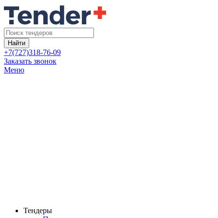
Найти
+7(727)318-76-09
Заказать звонок
Меню
Тендеры