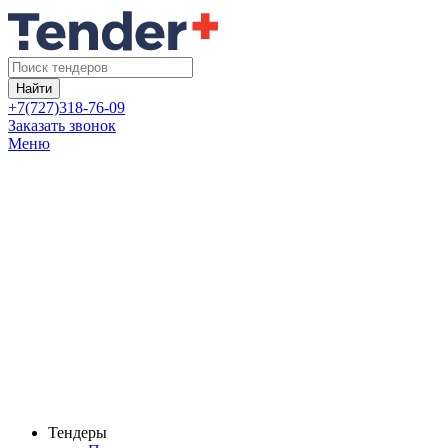
Найти
+7(727)318-76-09
Заказать звонок
Меню
Тендеры