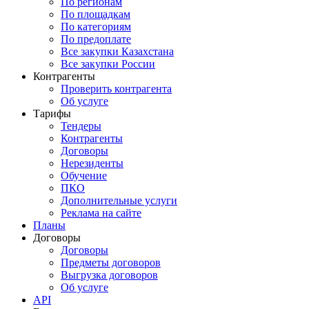
По регионам
По площадкам
По категориям
По предоплате
Все закупки Казахстана
Все закупки России
Контрагенты
Проверить контрагента
Об услуге
Тарифы
Тендеры
Контрагенты
Договоры
Нерезиденты
Обучение
ПКО
Дополнительные услуги
Реклама на сайте
Планы
Договоры
Договоры
Предметы договоров
Выгрузка договоров
Об услуге
API