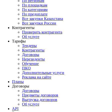
По регионам
По площадкам
По категориям
По предоплате
Все закупки Казахстана
Все закупки России
Контрагенты
Проверить контрагента
Об услуге
Тарифы
Тендеры
Контрагенты
Договоры
Нерезиденты
Обучение
ПКО
Дополнительные услуги
Реклама на сайте
Планы
Договоры
Договоры
Предметы договоров
Выгрузка договоров
Об услуге
API