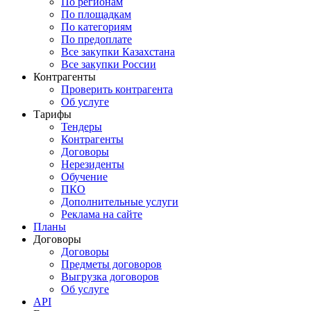
По регионам
По площадкам
По категориям
По предоплате
Все закупки Казахстана
Все закупки России
Контрагенты
Проверить контрагента
Об услуге
Тарифы
Тендеры
Контрагенты
Договоры
Нерезиденты
Обучение
ПКО
Дополнительные услуги
Реклама на сайте
Планы
Договоры
Договоры
Предметы договоров
Выгрузка договоров
Об услуге
API