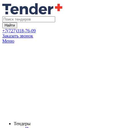
Найти
+7(727)318-76-09
Заказать звонок
Меню
Тендеры