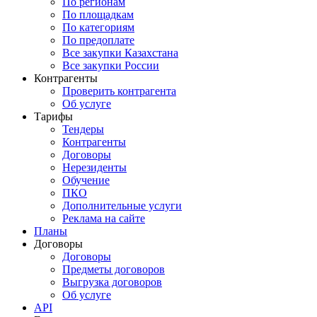
По регионам
По площадкам
По категориям
По предоплате
Все закупки Казахстана
Все закупки России
Контрагенты
Проверить контрагента
Об услуге
Тарифы
Тендеры
Контрагенты
Договоры
Нерезиденты
Обучение
ПКО
Дополнительные услуги
Реклама на сайте
Планы
Договоры
Договоры
Предметы договоров
Выгрузка договоров
Об услуге
API