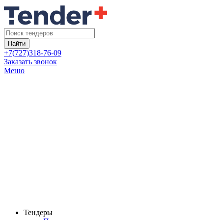
Найти
+7(727)318-76-09
Заказать звонок
Меню
Тендеры